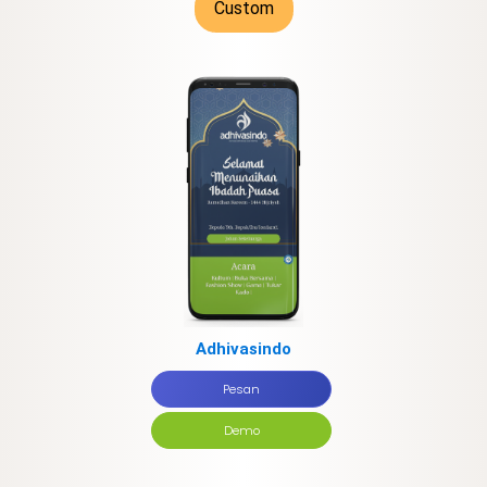
Custom
Adhivasindo
Pesan
Demo