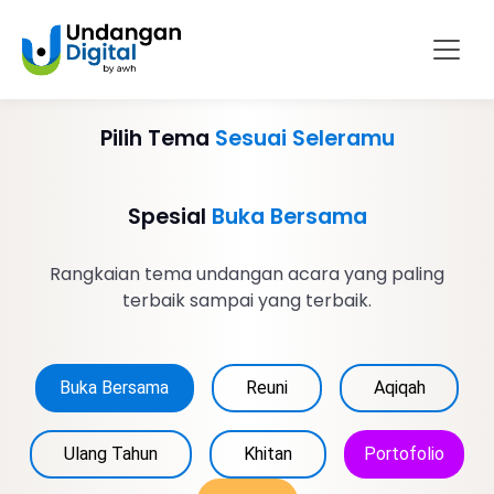
Pilih Tema
Sesuai Seleramu
Spesial
Buka Bersama
Rangkaian tema undangan acara yang paling
terbaik sampai yang terbaik.
Buka Bersama
Reuni
Aqiqah
Ulang Tahun
Khitan
Portofolio